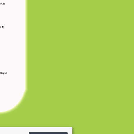
ены
м в
ующих