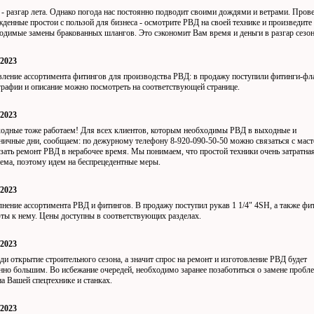
- разгар лета. Однако погода нас постоянно подводит своими дождями и ветрами. Пров
денные простои с пользой для бизнеса - осмотрите РВД на своей технике и произведите
одимые замены бракованных шлангов. Это сэкономит Вам время и деньги в разгар сезо
/2023
ление ассортимента фитингов для производства РВД: в продажу поступили фитинги-фл
рафии и описание можно посмотреть на соответствующей странице.
/2023
одные тоже работаем! Для всех клиентов, которым необходимы РВД в выходные и
ничные дни, сообщаем: по дежурному телефону 8-920-090-50-50 можно связаться с мас
азать ремонт РВД в нерабочее время. Мы понимаем, что простой техники очень затратна
ема, поэтому идем на беспрецедентные меры.
/2023
нение ассортимента РВД и фитингов. В продажу поступил рукав 1 1/4" 4SH, а также фи
ты к нему. Цены доступны в соответствующих разделах.
/2023
ди открытие строительного сезона, а значит спрос на ремонт и изготовление РВД будет
нно большим. Во исбежание очередей, необходимо заранее позаботиться о замене проб
а Вашей спецтехнике и станках.
/2023