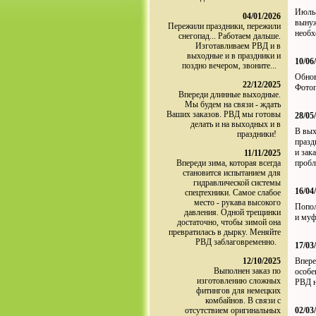
Июль 
04/01/2026
вынуж
Пережили праздники, пережили
необх
снегопад... Работаем дальше.
Изготавливаем РВД и в
выходные и в праздники и
10/06
поздно вечером, звоните...
Обнов
22/12/2025
Фотог
Впереди длинные выходные.
Мы будем на связи - ждать
Ваших заказов. РВД мы готовы
28/05
делать и на выходных и в
В вых
праздники!
празд
и зак
11/11/2025
Впереди зима, которая всегда
пробл
становится испытанием для
гидравлической системы
16/04
спецтехники. Самое слабое
место - рукава высокого
Попол
давления. Одной трещинки
и муф
достаточно, чтобы зимой она
превратилась в дырку. Меняйте
РВД заблаговременно.
17/03
12/10/2025
Впере
Выполнен заказ по
особе
изготовлению сложных
РВД н
фитингов для немецких
комбайнов. В связи с
отсутствием оригинальных
02/03