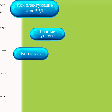
Комплектующие
едите
для РВД
на.
анцы.
Разные
услуги
тером
Контакты
я
тинги
лемных