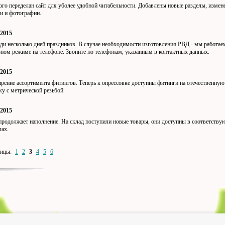
го переделан сайт для уболее удобной читабельности. Добавлены новые разделы, измен
и и фотографии.
/2015
ди несколько дней праздников. В случае необходимости изготовления РВД - мы работае
ном режиме на телефоне. Звоните по телефонам, указанным в контактных данных.
/2015
рение ассортимента фитингов. Теперь к опрессовке доступны фитинги на отечественную
ку с метрической резьбой.
/2015
продолжает наполнение. На склад поступили новые товары, они доступны в соответств
лах.
ницы:
1
2
3
4
5
6