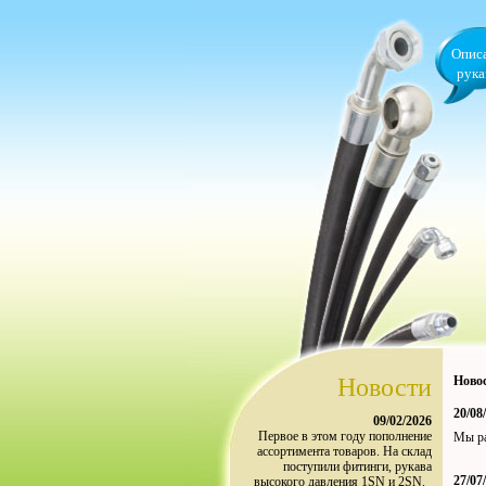
Опис
рука
Новости
Ново
20/08
09/02/2026
Первое в этом году пополнение
Мы ра
ассортимента товаров. На склад
поступили фитинги, рукава
27/07
высокого давления 1SN и 2SN.