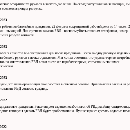
ление ассортимента рукавов высокого давления. На склад поступили новые позиции, см
в соответствующих разделах.
/2023
 работы на ближайшие праздники: 22 февраля сокращенный рабочий день до 14 часов, 
ля - выходной. Для срочных заказов РВД - воспользуйтесь сотовым телефоном, номер
щен в разделе контакты.
/2023
олее 5 клиентов мы обслужили в дни после праздников. Всего за одну рабочую неделю
ли более 5 рукавов высокого давления. Мы хотим отметить, что удовлетворяем потребн
тов по изготовлению РВД в том числе и в нерабочее время, согласно имеющимся
ожностям.
/2023
аем, что наша организация уже работает в обычном режиме. Принимаются заказы на р
отовление РВД согласно графику.
/2022
ди длинные праздники. Рекомендуем заранее позаботиться об РВД на Вашу спецтехнику
одние каникулы сделать РВД будет проблематично. Лучше заранее сделать ходовые шла
.
/2022