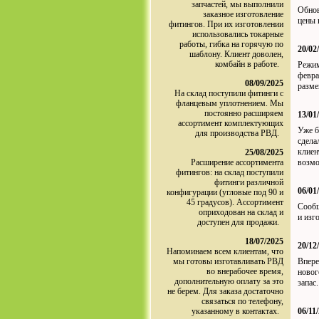
запчастей, мы выполнили
Обнов
заказное изготовление
цены 
фитингов. При их изготовлении
использовались токарные
работы, гибка на горячую по
20/02
шаблону. Клиент доволен,
комбайн в работе.
Режим
февра
08/09/2025
разме
На склад поступили фитинги с
фланцевым уплотнением. Мы
постоянно расширяем
13/01
ассортимент комплектующих
Уже б
для производства РВД.
сдела
клиен
25/08/2025
Расширение ассортимента
возм
фитингов: на склад поступили
фитинги различной
06/01
конфигурации (угловые под 90 и
45 градусов). Ассортимент
Сообщ
оприходован на склад и
и изг
доступен для продажи.
18/07/2025
20/12
Напоминаем всем клиентам, что
мы готовы изготавливать РВД
Впере
во внерабочее время,
новог
дополнительную оплату за это
запас
не берем. Для заказа достаточно
связаться по телефону,
указанному в контактах.
06/11