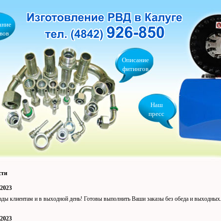
ание
вов
Описание
фитингов
Наш
пресс
сти
/2023
ды клиентам и в выходной день! Готовы выполнить Ваши заказы без обеда и выходны
/2023