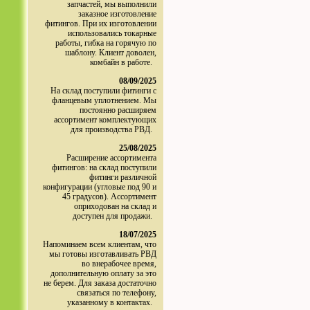
запчастей, мы выполнили
заказное изготовление
фитингов. При их изготовлении
использовались токарные
работы, гибка на горячую по
шаблону. Клиент доволен,
комбайн в работе.
08/09/2025
На склад поступили фитинги с
фланцевым уплотнением. Мы
постоянно расширяем
ассортимент комплектующих
для производства РВД.
25/08/2025
Расширение ассортимента
фитингов: на склад поступили
фитинги различной
конфигурации (угловые под 90 и
45 градусов). Ассортимент
оприходован на склад и
доступен для продажи.
18/07/2025
Напоминаем всем клиентам, что
мы готовы изготавливать РВД
во внерабочее время,
дополнительную оплату за это
не берем. Для заказа достаточно
связаться по телефону,
указанному в контактах.