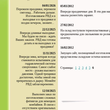
04/01/2026
05/03/2012
Пережили праздники, пережили
Впереди праздничные дни. В эти дни на
снегопад... Работаем дальше.
заказы разместить заранее.
Изготавливаем РВД и в
выходные и в праздники и
поздно вечером, звоните...
27/02/2012
22/12/2025
На склад поступили термопластиковые 
Впереди длинные выходные.
предназначены для скольжения по роли
Мы будем на связи - ждать
оплетку.
Ваших заказов. РВД мы готовы
делать и на выходных и в
праздники!
16/02/2012
Запущен сайт, посвященный изготовлен
11/11/2025
Впереди зима, которая всегда
представлены складские остатки ком
становится испытанием для
гидравлической системы
спецтехники. Самое слабое
Страницы:
1
2
3
4
5
6
место - рукава высокого
давления. Одной трещинки
достаточно, чтобы зимой она
превратилась в дырку. Меняйте
РВД заблаговременно.
12/10/2025
Выполнен заказ по
изготовлению сложных
фитингов для немецких
комбайнов. В связи с
отсутствием оригинальных