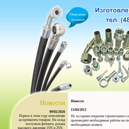
Описание
рукавов
Новости
Новости
15/04/2012
09/02/2026
Первое в этом году пополнение
Не за горами открытие строительного с
ассортимента товаров. На склад
произведите необходимые работы на сво
поступили фитинги, рукава
необходимые шланги.
высокого давления 1SN и 2SN.